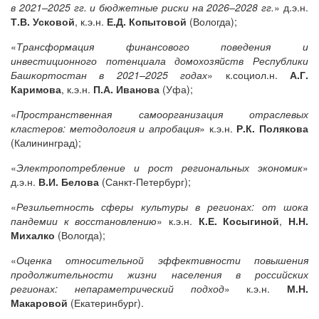
в 2021–2025 гг. и бюджетные риски на 2026–2028 гг.
» д.э.н.
Т.В. Усковой
, к.э.н.
Е.Д. Копытовой
(Вологда);
«
Трансформация финансового поведения и
инвестиционного потенциала домохозяйств Республики
Башкортостан в 2021–2025 годах
» к.социол.н.
А.Г.
Каримова
, к.э.н.
П.А. Иванова
(Уфа);
«
Пространственная самоорганизация отраслевых
кластеров: методология и апробация
» к.э.н.
Р.К. Полякова
(Калининград);
«
Электропотребление и рост региональных экономик
»
д.э.н.
В.И. Белова
(Санкт-Петербург);
«
Резильетность сферы культуры в регионах: от шока
пандемии к восстановлению
» к.э.н.
К.Е. Косыгиной
,
Н.Н.
Михалко
(Вологда);
«
Оценка относительной эффективности повышения
продолжительности жизни населения в российских
регионах: непараметрический подход
» к.э.н.
М.Н.
Макаровой
(Екатеринбург).