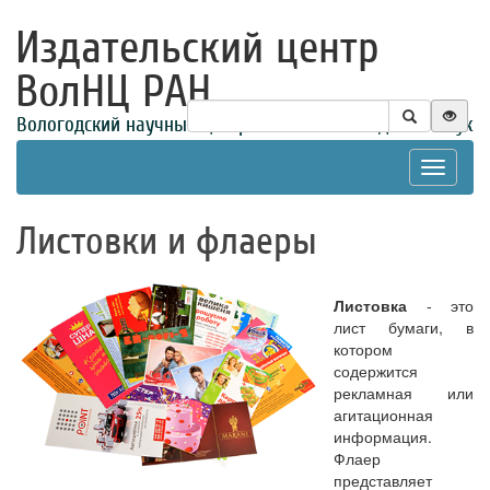
Издательский центр
ВолНЦ РАН
Вологодский научный центр Российской академии наук
Toggle
navigat
Листовки и флаеры
Листовка
- это
лист бумаги, в
котором
содержится
рекламная или
агитационная
информация.
Флаер
представляет