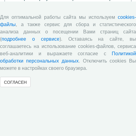
жителей Вологодской области в июне 2026 года
Развитие академической науки в регионе: круглый
Для оптимальной работы сайта мы используем
cookies-
стол с участием представителей Санкт‑Петербурга и
файлы
, а также сервис для сбора и статистического
Вологодской области
анализа данных о посещении Вами страниц сайта
Все сообщения »
(
подробнее о сервисе
). Оставаясь на сайте, в
соглашаетесь на использование cookies-файлов, сервиса
веб-аналитики и выражаете согласие с
Политикой
обработки персональных данных
. Отключить cookies В
можете в настройках своего браузера.
СОГЛАСЕН
Обратная связь
© 2000-2026 Вологодский научный центр Российской
академии наук
Контент доступен под лицензией
Creative Commons Attribution-
NonCommercial-NoDerivatives 4.0 International License